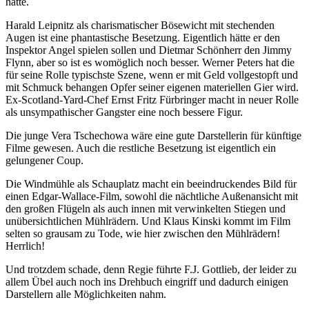
hätte.
Harald Leipnitz als charismatischer Bösewicht mit stechenden
Augen ist eine phantastische Besetzung. Eigentlich hätte er den
Inspektor Angel spielen sollen und Dietmar Schönherr den Jimmy
Flynn, aber so ist es womöglich noch besser. Werner Peters hat die
für seine Rolle typischste Szene, wenn er mit Geld vollgestopft und
mit Schmuck behangen Opfer seiner eigenen materiellen Gier wird.
Ex-Scotland-Yard-Chef Ernst Fritz Fürbringer macht in neuer Rolle
als unsympathischer Gangster eine noch bessere Figur.
Die junge Vera Tschechowa wäre eine gute Darstellerin für künftige
Filme gewesen. Auch die restliche Besetzung ist eigentlich ein
gelungener Coup.
Die Windmühle als Schauplatz macht ein beeindruckendes Bild für
einen Edgar-Wallace-Film, sowohl die nächtliche Außenansicht mit
den großen Flügeln als auch innen mit verwinkelten Stiegen und
unübersichtlichen Mühlrädern. Und Klaus Kinski kommt im Film
selten so grausam zu Tode, wie hier zwischen den Mühlrädern!
Herrlich!
Und trotzdem schade, denn Regie führte F.J. Gottlieb, der leider zu
allem Übel auch noch ins Drehbuch eingriff und dadurch einigen
Darstellern alle Möglichkeiten nahm.