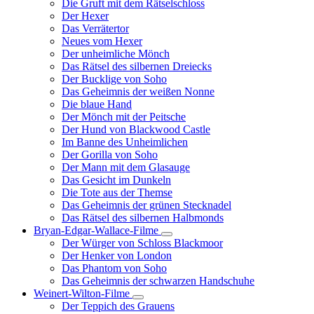
Die Gruft mit dem Rätselschloss
Der Hexer
Das Verrätertor
Neues vom Hexer
Der unheimliche Mönch
Das Rätsel des silbernen Dreiecks
Der Bucklige von Soho
Das Geheimnis der weißen Nonne
Die blaue Hand
Der Mönch mit der Peitsche
Der Hund von Blackwood Castle
Im Banne des Unheimlichen
Der Gorilla von Soho
Der Mann mit dem Glasauge
Das Gesicht im Dunkeln
Die Tote aus der Themse
Das Geheimnis der grünen Stecknadel
Das Rätsel des silbernen Halbmonds
Bryan-Edgar-Wallace-Filme
Unternavigation
Der Würger von Schloss Blackmoor
von
Der Henker von London
Bryan-
Das Phantom von Soho
Edgar-
Das Geheimnis der schwarzen Handschuhe
Wallace-
Filme
Weinert-Wilton-Filme
Unternavigation
Der Teppich des Grauens
von