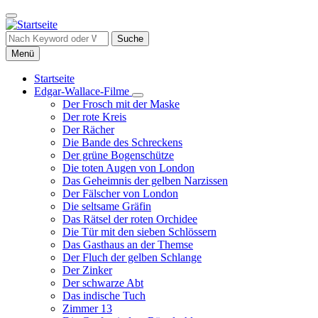
Direkt
zum
Inhalt
Suche
Menü
Startseite
Edgar-Wallace-Filme
Hauptnavigation
Unternavigation
Der Frosch mit der Maske
von
Der rote Kreis
Edgar-
Der Rächer
Wallace-
Die Bande des Schreckens
Filme
Der grüne Bogenschütze
Die toten Augen von London
Das Geheimnis der gelben Narzissen
Der Fälscher von London
Die seltsame Gräfin
Das Rätsel der roten Orchidee
Die Tür mit den sieben Schlössern
Das Gasthaus an der Themse
Der Fluch der gelben Schlange
Der Zinker
Der schwarze Abt
Das indische Tuch
Zimmer 13