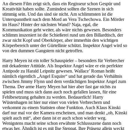
An diesem Film zeigt sich, dass ein Regisseur schon Gespür und
Kreativität haben sollte. Zumindest sollten die Szenen in sich
stimmig sein. Und das sind sie nicht. Am schlimmsten ist die
Unterspanntheit nach dem Mord an Vera Tschechowa. Ein Mörder
im Haus? Hinter der nächsten Wand? Naja, egal, die
Kommunikation geht weiter, als wäre nichts gewesen. Besonders
schlimm inszeniert ist die Schießerei rund um den Billardtisch, der
zwar nicht Kopf und Oberkörper, aber immerhin den wichtigen
Körperbereich unter der Gürtellinie schützt. Inspektor Angel wird so
von den dummen Gangstern nicht getroffen.
Harry Meyen ist ein toller Schauspieler – besonders für Verbrecher
mit dekadenter Attitüde. Als Inspektor Angel wäre er ein perfekter
Antipode zu Harald Leipnitz gewesen. Wallace’ Roman heißt
nämlich eigentlich „Angel Esquire“ und hat gerade das Verhältnis
zwischen Jimmy Flynn und dem verdächtigen Inspektor Angel zum
Thema. Der arme Harry Meyen hat hier aber fast gar nichts zu
spielen und muss sich dann auch noch gefallen lassen, für eine
Fehlbesetzung gehalten zu werden. Bedauerlich! Harry
Wüstenhagen ist hier nur einer von vielen Verbrechern und
verkommt zu einem Statisten ohne Funktion. Auch Klaus Kinski
darf nur mal vor der Kamera erscheinen, und man denkt „oh, Kinski
spielt auch mit“, aber dann ist er auch schon wieder weg.
Wenigstens macht seine schon erwähnte Schlussszene dann noch
etwas her. Ähnlich ist es mit Ilse Steppat. Ihre Präsenz allein weckt