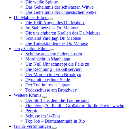
Die weiße Spinne
Weinert-
Das Geheimnis der schwarzen Witwe
Wilton-
Das Geheimnis der chinesischen Nelke
Filme
Dr.-Mabuse-Filme
Unternavigation
Die 1000 Augen des Dr. Mabuse
von
Im Stahlnetz des Dr. Mabuse
Dr.-
Die unsichtbaren Krallen des Dr. Mabuse
Mabuse-
Scotland Yard jagt Dr. Mabuse
Filme
Die Todesstrahlen des Dr. Mabuse
Jerry-Cotton-Filme
Unternavigation
Schüsse aus dem Geigenkasten
von
Mordnacht in Manhattan
Jerry-
Um Null Uhr schnappt die Falle zu
Cotton-
Die Rechnung - eiskalt serviert
Filme
Der Mörderclub von Brooklyn
Dynamit in grüner Seide
Der Tod im roten Jaguar
Todesschüsse am Broadway
Weitere Krimis
Unternavigation
Der Stoff aus dem die Träume sind
von
Fluchtweg St. Pauli – Großalarm für die Davidswache
Weitere
Perrak
Krimis
Schüsse im ¾-Takt
Top Job – Diamantenraub in Rio
Giallo Verfilmungen