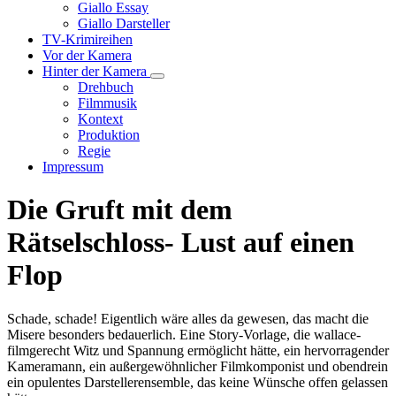
Unternavigation
Giallo Essay
von
Giallo Darsteller
Giallo
TV-Krimireihen
Verfilmungen
Vor der Kamera
Hinter der Kamera
Unternavigation
Drehbuch
von
Filmmusik
Hinter
Kontext
der
Produktion
Kamera
Regie
Impressum
Die Gruft mit dem
Rätselschloss- Lust auf einen
Flop
Schade, schade! Eigentlich wäre alles da gewesen, das macht die
Misere besonders bedauerlich. Eine Story-Vorlage, die wallace-
filmgerecht Witz und Spannung ermöglicht hätte, ein hervorragender
Kameramann, ein außergewöhnlicher Filmkomponist und obendrein
ein opulentes Darstellerensemble, das keine Wünsche offen gelassen