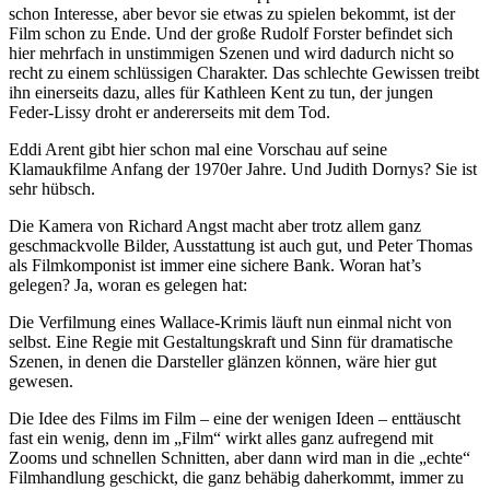
schon Interesse, aber bevor sie etwas zu spielen bekommt, ist der
Film schon zu Ende. Und der große Rudolf Forster befindet sich
hier mehrfach in unstimmigen Szenen und wird dadurch nicht so
recht zu einem schlüssigen Charakter. Das schlechte Gewissen treibt
ihn einerseits dazu, alles für Kathleen Kent zu tun, der jungen
Feder-Lissy droht er andererseits mit dem Tod.
Eddi Arent gibt hier schon mal eine Vorschau auf seine
Klamaukfilme Anfang der 1970er Jahre. Und Judith Dornys? Sie ist
sehr hübsch.
Die Kamera von Richard Angst macht aber trotz allem ganz
geschmackvolle Bilder, Ausstattung ist auch gut, und Peter Thomas
als Filmkomponist ist immer eine sichere Bank. Woran hat’s
gelegen? Ja, woran es gelegen hat:
Die Verfilmung eines Wallace-Krimis läuft nun einmal nicht von
selbst. Eine Regie mit Gestaltungskraft und Sinn für dramatische
Szenen, in denen die Darsteller glänzen können, wäre hier gut
gewesen.
Die Idee des Films im Film – eine der wenigen Ideen – enttäuscht
fast ein wenig, denn im „Film“ wirkt alles ganz aufregend mit
Zooms und schnellen Schnitten, aber dann wird man in die „echte“
Filmhandlung geschickt, die ganz behäbig daherkommt, immer zu