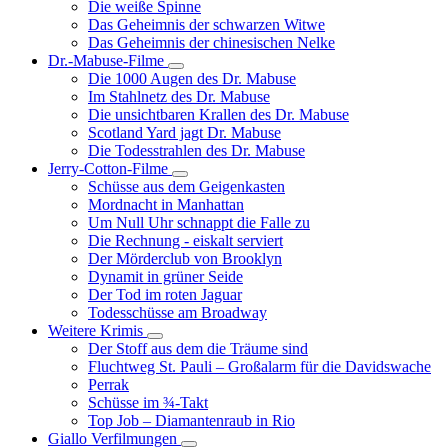
Die weiße Spinne
Weinert-
Das Geheimnis der schwarzen Witwe
Wilton-
Das Geheimnis der chinesischen Nelke
Filme
Dr.-Mabuse-Filme
Unternavigation
Die 1000 Augen des Dr. Mabuse
von
Im Stahlnetz des Dr. Mabuse
Dr.-
Die unsichtbaren Krallen des Dr. Mabuse
Mabuse-
Scotland Yard jagt Dr. Mabuse
Filme
Die Todesstrahlen des Dr. Mabuse
Jerry-Cotton-Filme
Unternavigation
Schüsse aus dem Geigenkasten
von
Mordnacht in Manhattan
Jerry-
Um Null Uhr schnappt die Falle zu
Cotton-
Die Rechnung - eiskalt serviert
Filme
Der Mörderclub von Brooklyn
Dynamit in grüner Seide
Der Tod im roten Jaguar
Todesschüsse am Broadway
Weitere Krimis
Unternavigation
Der Stoff aus dem die Träume sind
von
Fluchtweg St. Pauli – Großalarm für die Davidswache
Weitere
Perrak
Krimis
Schüsse im ¾-Takt
Top Job – Diamantenraub in Rio
Giallo Verfilmungen