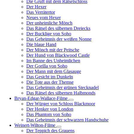
Die Gruft mit dem Rätselschloss
Der Hexer
Das Verrätertor
Neues vom Hexer
Der unheimliche Mönch
Das Rätsel des silbernen Dreiecks
Der Bucklige von Soho
Das Geheimnis der weißen Nonne
Die blaue Hand
Der Mönch mit der Peitsche
Der Hund von Blackwood Castle
Im Banne des Unheimlichen
Der Gorilla von Soho
Der Mann mit dem Glasauge
Das Gesicht im Dunkeln
Die Tote aus der Themse
Das Geheimnis der grünen Stecknadel
Das Rätsel des silbernen Halbmonds
Bryan-Edgar-Wallace-Filme
Unternavigation
Der Würger von Schloss Blackmoor
von
Der Henker von London
Bryan-
Das Phantom von Soho
Edgar-
Das Geheimnis der schwarzen Handschuhe
Wallace-
Filme
Weinert-Wilton-Filme
Unternavigation
Der Teppich des Grauens
von