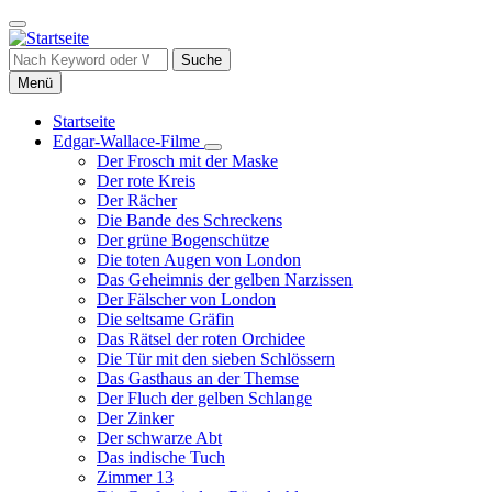
Direkt
zum
Inhalt
Suche
Menü
Startseite
Edgar-Wallace-Filme
Hauptnavigation
Unternavigation
Der Frosch mit der Maske
von
Der rote Kreis
Edgar-
Der Rächer
Wallace-
Die Bande des Schreckens
Filme
Der grüne Bogenschütze
Die toten Augen von London
Das Geheimnis der gelben Narzissen
Der Fälscher von London
Die seltsame Gräfin
Das Rätsel der roten Orchidee
Die Tür mit den sieben Schlössern
Das Gasthaus an der Themse
Der Fluch der gelben Schlange
Der Zinker
Der schwarze Abt
Das indische Tuch
Zimmer 13