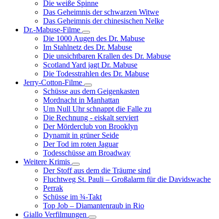
Die weiße Spinne
Weinert-
Das Geheimnis der schwarzen Witwe
Wilton-
Das Geheimnis der chinesischen Nelke
Filme
Dr.-Mabuse-Filme
Unternavigation
Die 1000 Augen des Dr. Mabuse
von
Im Stahlnetz des Dr. Mabuse
Dr.-
Die unsichtbaren Krallen des Dr. Mabuse
Mabuse-
Scotland Yard jagt Dr. Mabuse
Filme
Die Todesstrahlen des Dr. Mabuse
Jerry-Cotton-Filme
Unternavigation
Schüsse aus dem Geigenkasten
von
Mordnacht in Manhattan
Jerry-
Um Null Uhr schnappt die Falle zu
Cotton-
Die Rechnung - eiskalt serviert
Filme
Der Mörderclub von Brooklyn
Dynamit in grüner Seide
Der Tod im roten Jaguar
Todesschüsse am Broadway
Weitere Krimis
Unternavigation
Der Stoff aus dem die Träume sind
von
Fluchtweg St. Pauli – Großalarm für die Davidswache
Weitere
Perrak
Krimis
Schüsse im ¾-Takt
Top Job – Diamantenraub in Rio
Giallo Verfilmungen