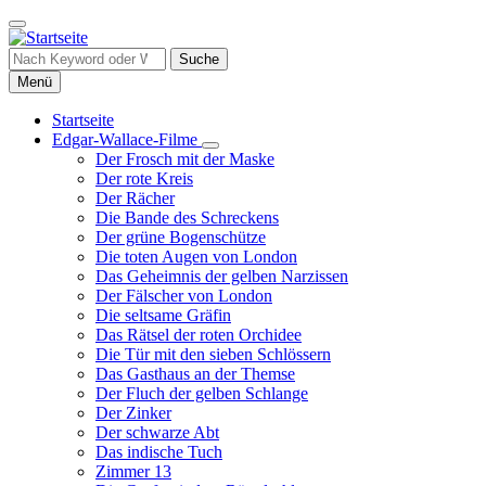
Direkt
zum
Inhalt
Suche
Menü
Startseite
Edgar-Wallace-Filme
Hauptnavigation
Unternavigation
Der Frosch mit der Maske
von
Der rote Kreis
Edgar-
Der Rächer
Wallace-
Die Bande des Schreckens
Filme
Der grüne Bogenschütze
Die toten Augen von London
Das Geheimnis der gelben Narzissen
Der Fälscher von London
Die seltsame Gräfin
Das Rätsel der roten Orchidee
Die Tür mit den sieben Schlössern
Das Gasthaus an der Themse
Der Fluch der gelben Schlange
Der Zinker
Der schwarze Abt
Das indische Tuch
Zimmer 13