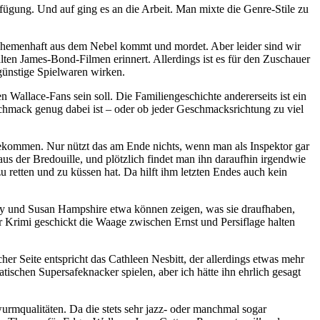
ügung. Und auf ging es an die Arbeit. Man mixte die Genre-Stile zu
schemenhaft aus dem Nebel kommt und mordet. Aber leider sind wir
alten James-Bond-Filmen erinnert. Allerdings ist es für den Zuschauer
günstige Spielwaren wirken.
 Wallace-Fans sein soll. Die Familiengeschichte andererseits ist ein
schmack genug dabei ist – oder ob jeder Geschmacksrichtung zu viel
bekommen. Nur nützt das am Ende nichts, wenn man als Inspektor gar
us der Bredouille, und plötzlich findet man ihn daraufhin irgendwie
 retten und zu küssen hat. Da hilft ihm letzten Endes auch kein
ley und Susan Hampshire etwa können zeigen, was sie draufhaben,
r Krimi geschickt die Waage zwischen Ernst und Persiflage halten
her Seite entspricht das Cathleen Nesbitt, der allerdings etwas mehr
tischen Supersafeknacker spielen, aber ich hätte ihn ehrlich gesagt
rmqualitäten. Da die stets sehr jazz- oder manchmal sogar