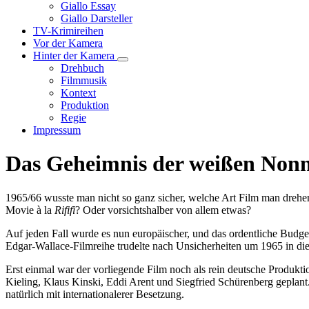
Unternavigation
Giallo Essay
von
Giallo Darsteller
Giallo
TV-Krimireihen
Verfilmungen
Vor der Kamera
Hinter der Kamera
Unternavigation
Drehbuch
von
Filmmusik
Hinter
Kontext
der
Produktion
Kamera
Regie
Impressum
Das Geheimnis der weißen Nonne
1965/66 wusste man nicht so ganz sicher, welche Art Film man drehe
Movie à la
Rififi
? Oder vorsichtshalber von allem etwas?
Auf jeden Fall wurde es nun europäischer, und das ordentliche Bud
Edgar-Wallace-Filmreihe trudelte nach Unsicherheiten um 1965 in di
Erst einmal war der vorliegende Film noch als rein deutsche Produkti
Kieling, Klaus Kinski, Eddi Arent und Siegfried Schürenberg geplant
natürlich mit internationalerer Besetzung.