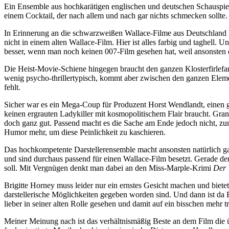
Ein Ensemble aus hochkarätigen englischen und deutschen Schauspiel
einem Cocktail, der nach allem und nach gar nichts schmecken sollte.
In Erinnerung an die schwarzweißen Wallace-Filme aus Deutschland k
nicht in einem alten Wallace-Film. Hier ist alles farbig und taghell.
besser, wenn man noch keinen 007-Film gesehen hat, weil ansonsten d
Die Heist-Movie-Schiene hingegen braucht den ganzen Klosterfirlefanz
wenig psycho-thrillertypisch, kommt aber zwischen den ganzen Elemen
fehlt.
Sicher war es ein Mega-Coup für Produzent Horst Wendlandt, einen g
keinen ergrauten Ladykiller mit kosmopolitischem Flair braucht. Gran
doch ganz gut. Passend macht es die Sache am Ende jedoch nicht, zum
Humor mehr, um diese Peinlichkeit zu kaschieren.
Das hochkompetente Darstellerensemble macht ansonsten natürlich ga
und sind durchaus passend für einen Wallace-Film besetzt. Gerade de
soll. Mit Vergnügen denkt man dabei an den Miss-Marple-Krimi
Der 
Brigitte Horney muss leider nur ein ernstes Gesicht machen und bietet
darstellerische Möglichkeiten gegeben worden sind. Und dann ist da Ed
lieber in seiner alten Rolle gesehen und damit auf ein bisschen mehr t
Meiner Meinung nach ist das verhältnismäßig Beste an dem Film die 