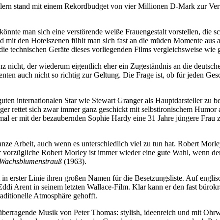
ern stand mit einem Rekordbudget von vier Millionen D-Mark zur Verf
önnte man sich eine verstörende weiße Frauengestalt vorstellen, die 
 Und mit den Hotelszenen fühlt man sich fast an die müden Momente aus 
ie technischen Geräte dieses vorliegenden Films vergleichsweise wie 
 nicht, der wiederum eigentlich eher ein Zugeständnis an die deutschen
ten auch nicht so richtig zur Geltung. Die Frage ist, ob für jeden Ge
uten internationalen Star wie Stewart Granger als Hauptdarsteller zu 
ger rettet sich zwar immer ganz geschickt mit selbstironischem Humor a
al er mit der bezaubernden Sophie Hardy eine 31 Jahre jüngere Frau zu
nze Arbeit, auch wenn es unterschiedlich viel zu tun hat. Robert Mor
r vorzügliche Robert Morley ist immer wieder eine gute Wahl, wenn de
Wachsblumenstrauß
(1963).
 in erster Linie ihren großen Namen für die Besetzungsliste. Auf englisc
di Arent in seinem letzten Wallace-Film. Klar kann er den fast bürokra
raditionelle Atmosphäre gehofft.
überragende Musik von Peter Thomas: stylish, ideenreich und mit Ohrwu