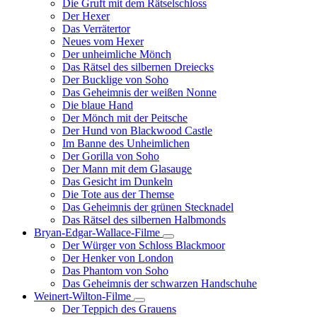
Die Gruft mit dem Rätselschloss
Der Hexer
Das Verrätertor
Neues vom Hexer
Der unheimliche Mönch
Das Rätsel des silbernen Dreiecks
Der Bucklige von Soho
Das Geheimnis der weißen Nonne
Die blaue Hand
Der Mönch mit der Peitsche
Der Hund von Blackwood Castle
Im Banne des Unheimlichen
Der Gorilla von Soho
Der Mann mit dem Glasauge
Das Gesicht im Dunkeln
Die Tote aus der Themse
Das Geheimnis der grünen Stecknadel
Das Rätsel des silbernen Halbmonds
Bryan-Edgar-Wallace-Filme
Unternavigation
Der Würger von Schloss Blackmoor
von
Der Henker von London
Bryan-
Das Phantom von Soho
Edgar-
Das Geheimnis der schwarzen Handschuhe
Wallace-
Filme
Weinert-Wilton-Filme
Unternavigation
Der Teppich des Grauens
von